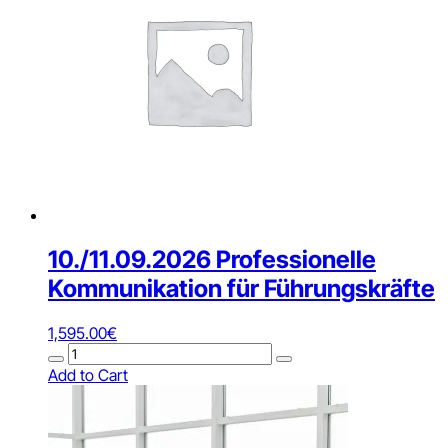
10./11.09.2026 Professionelle
Kommunikation für Führungskräfte
1,595.00
€
10./11.09.2026
Professionelle
Add to Cart
Kommunikation
für
Führungskräfte