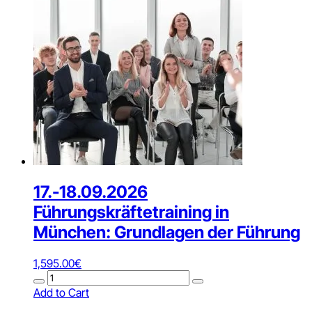
Menge
17.-18.09.2026
Führungskräftetraining in
München: Grundlagen der Führung
1,595.00
€
17.-18.09.2026
Führungskräftetraining
Add to Cart
in