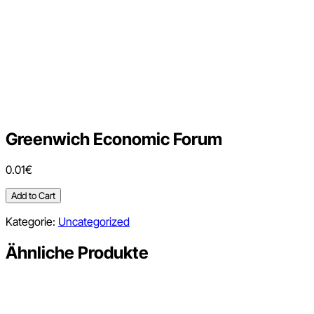
Greenwich Economic Forum
0.01
€
Greenwich
Add to Cart
Economic
Kategorie:
Uncategorized
Forum
Menge
Ähnliche Produkte