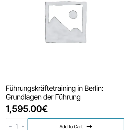
Führungskräftetraining in Berlin:
Grundlagen der Führung
1,595.00
€
Führungskräftetraining
in
Add to Cart