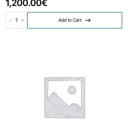
1,200.00
€
Event
Name
Add to Cart
1
Menge