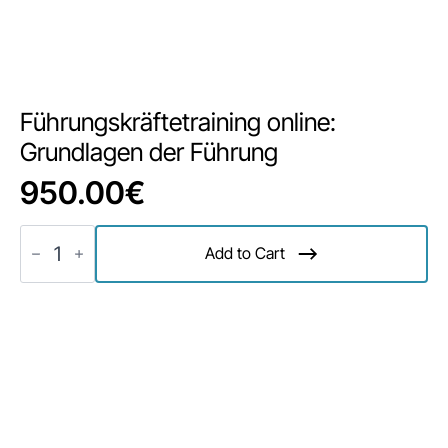
Führungskräftetraining online:
Grundlagen der Führung
950.00
€
Führungskräftetraining
online:
Add to Cart
Grundlagen
der
Führung
Menge